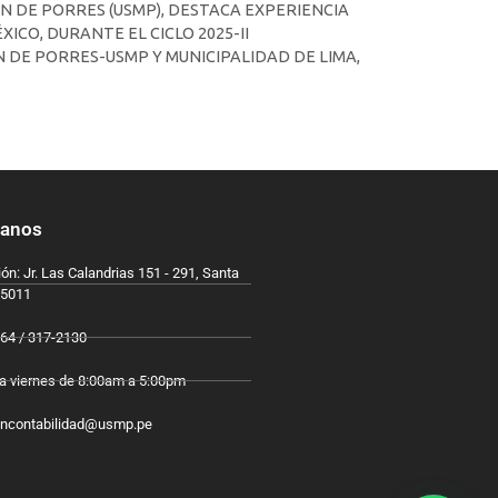
ÍN DE PORRES (USMP), DESTACA EXPERIENCIA
CO, DURANTE EL CICLO 2025-II
N DE PORRES-USMP Y MUNICIPALIDAD DE LIMA,
tanos
ón: Jr. Las Calandrias 151 - 291, Santa
15011
64 / 317-2130
a viernes de 8:00am a 5:00pm
oncontabilidad@usmp.pe