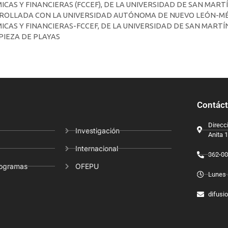
CAS Y FINANCIERAS (FCCEF), DE LA UNIVERSIDAD DE SAN MART
ROLLADA CON LA UNIVERSIDAD AUTÓNOMA DE NUEVO LEÓN-MÉXI
CAS Y FINANCIERAS-FCCEF, DE LA UNIVERSIDAD DE SAN MARTÍ
PIEZA DE PLAYAS
Contác
Direcci
Investigación
Anita 
Internacional
362-00
rogramas
OFEPU
Lunes 
difusi