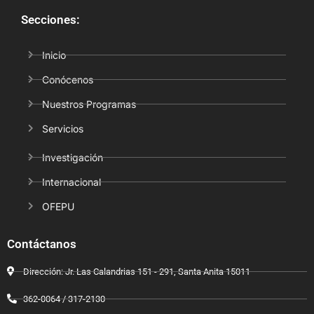
Secciones:
Inicio
Conócenos
Nuestros Programas
Servicios
Investigación
Internacional
OFEPU
Contáctanos
Dirección: Jr. Las Calandrias 151 - 291, Santa Anita 15011
362-0064 / 317-2130