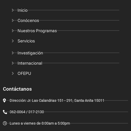
Inicio
Conócenos
Nuestros Programas
Servicios
Investigación
Internacional
OFEPU
Contáctanos
Dirección: Jr. Las Calandrias 151 - 291, Santa Anita 15011
362-0064 / 317-2130
Lunes a viernes de 8:00am a 5:00pm