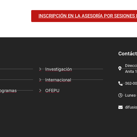
INSCRIPCIÓN EN LA ASESORÍA POR SESIONES 
Contác
Direcci
Investigación
Anita 
Internacional
362-00
rogramas
OFEPU
Lunes 
difusi