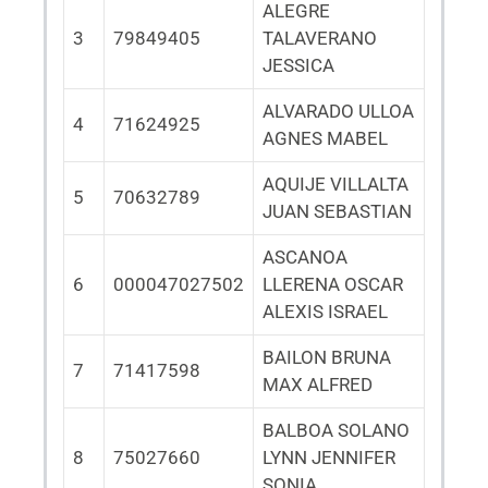
ALEGRE
3
79849405
TALAVERANO
JESSICA
ALVARADO ULLOA
4
71624925
AGNES MABEL
AQUIJE VILLALTA
5
70632789
JUAN SEBASTIAN
ASCANOA
6
000047027502
LLERENA OSCAR
ALEXIS ISRAEL
BAILON BRUNA
7
71417598
MAX ALFRED
BALBOA SOLANO
8
75027660
LYNN JENNIFER
SONIA