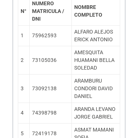
NUMERO
NOMBRE
N°
MATRICULA /
COMPLETO
DNI
ALFARO ALEJOS
1
75962593
ERICK ANTONIO
AMESQUITA
2
73105036
HUAMANI BELLA
SOLEDAD
ARAMBURU
3
73092138
CONDORI DAVID
DANIEL
ARANDA LEVANO
4
74398798
JORGE GABRIEL
ASMAT MAMANI
5
72419178
SOFIA