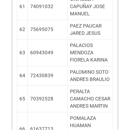
61
74091032
CAPUÑAY JOSE
MANUEL
PAEZ PAUCAR
62
75695075
JARED JESUS
PALACIOS
63
60943049
MENDOZA
FIORELA KARINA
PALOMINO SOTO
64
72430839
ANDRES BRAULIO
PERALTA
65
70392528
CAMACHO CESAR
ANDRES MARTIN
POMALAZA
HUAMAN
66
61637713