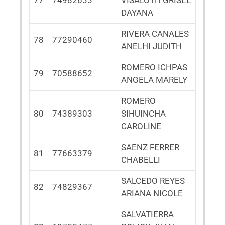
77
74982633
VISALOTH GRISEL
DAYANA
RIVERA CANALES
78
77290460
ANELHI JUDITH
ROMERO ICHPAS
79
70588652
ANGELA MARELY
ROMERO
80
74389303
SIHUINCHA
CAROLINE
SAENZ FERRER
81
77663379
CHABELLI
SALCEDO REYES
82
74829367
ARIANA NICOLE
SALVATIERRA