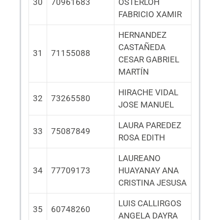
30
70961683
OSTERLOH
FABRICIO XAMIR
HERNANDEZ
CASTAÑEDA
31
71155088
CESAR GABRIEL
MARTÍN
HIRACHE VIDAL
32
73265580
JOSE MANUEL
LAURA PAREDEZ
33
75087849
ROSA EDITH
LAUREANO
34
77709173
HUAYANAY ANA
CRISTINA JESUSA
LUIS CALLIRGOS
35
60748260
ANGELA DAYRA