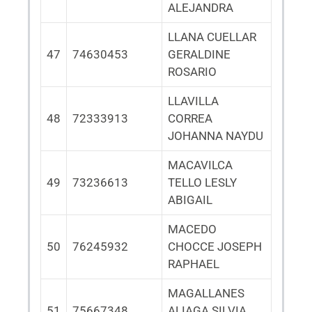
ALEJANDRA
LLANA CUELLAR
47
74630453
GERALDINE
ROSARIO
LLAVILLA
48
72333913
CORREA
JOHANNA NAYDU
MACAVILCA
49
73236613
TELLO LESLY
ABIGAIL
MACEDO
50
76245932
CHOCCE JOSEPH
RAPHAEL
MAGALLANES
51
75667348
ALIAGA SILVIA