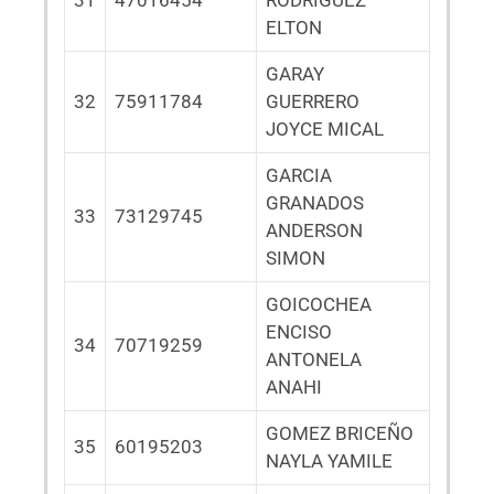
31
47016454
RODRIGUEZ
ELTON
GARAY
32
75911784
GUERRERO
JOYCE MICAL
GARCIA
GRANADOS
33
73129745
ANDERSON
SIMON
GOICOCHEA
ENCISO
34
70719259
ANTONELA
ANAHI
GOMEZ BRICEÑO
35
60195203
NAYLA YAMILE