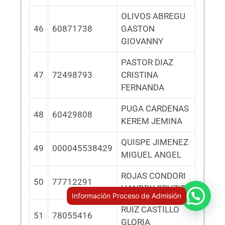
OLIVOS ABREGU
46
60871738
GASTON
GIOVANNY
PASTOR DIAZ
47
72498793
CRISTINA
FERNANDA
PUGA CARDENAS
48
60429808
KEREM JEMINA
QUISPE JIMENEZ
49
000045538429
MIGUEL ANGEL
ROJAS CONDORI
50
77712291
HANDDY CRUZITO
RUIZ CASTILLO
51
78055416
GLORIA