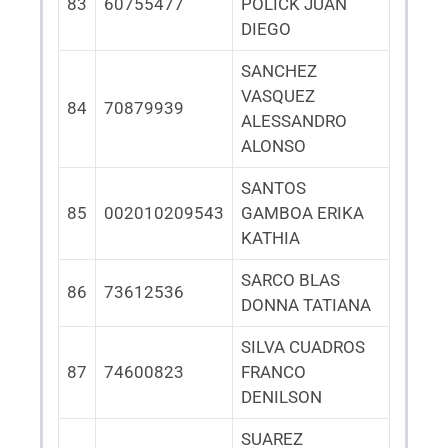
83
60755477
POLICK JUAN
DIEGO
SANCHEZ
VASQUEZ
84
70879939
ALESSANDRO
ALONSO
SANTOS
85
002010209543
GAMBOA ERIKA
KATHIA
SARCO BLAS
86
73612536
DONNA TATIANA
SILVA CUADROS
87
74600823
FRANCO
DENILSON
SUAREZ