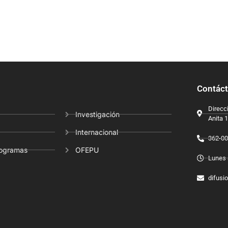
Contác
Direcci
Investigación
Anita 
Internacional
362-00
rogramas
OFEPU
Lunes 
difusi