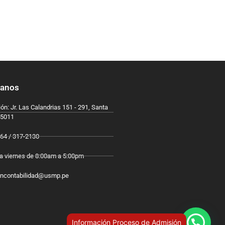
tanos
ón: Jr. Las Calandrias 151 - 291, Santa
15011
64 / 317-2130
a viernes de 8:00am a 5:00pm
oncontabilidad@usmp.pe