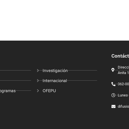
Contác
Direcci
Investigación
Anita 
Internacional
362-00
rogramas
OFEPU
Lunes 
difusi