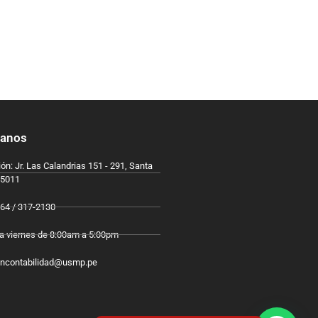
tanos
ón: Jr. Las Calandrias 151 - 291, Santa
15011
64 / 317-2130
a viernes de 8:00am a 5:00pm
oncontabilidad@usmp.pe