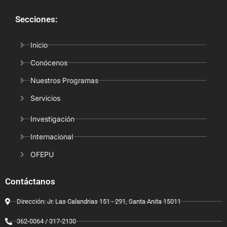
Secciones:
Inicio
Conócenos
Nuestros Programas
Servicios
Investigación
Internacional
OFEPU
Contáctanos
Dirección: Jr. Las Calandrias 151 - 291, Santa Anita 15011
362-0064 / 317-2130